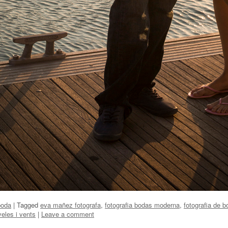
boda
|
Tagged
eva mañez fotografa
,
fotografia bodas moderna
,
fotografia de 
veles i vents
|
Leave a comment