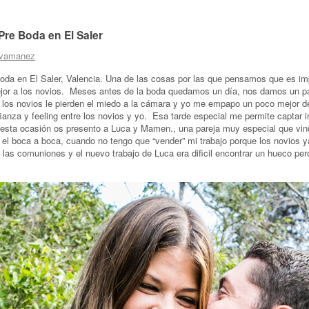
Pre Boda en El Saler
vamanez
boda en El Saler, Valencia. Una de las cosas por las que pensamos que es imp
ejor a los novios. Meses antes de la boda quedamos un día, nos damos un 
í los novios le pierden el miedo a la cámara y yo me empapo un poco mejor d
anza y feeling entre los novios y yo. Esa tarde especial me permite captar
n esta ocasión os presento a Luca y Mamen., una pareja muy especial que vin
l boca a boca, cuando no tengo que “vender” mi trabajo porque los novios ya
las comuniones y el nuevo trabajo de Luca era dificil encontrar un hueco pe