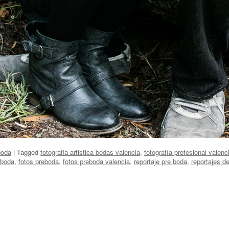
boda
|
Tagged
fotografia artistica bodas valencia
,
fotografía profesional valenc
 boda
,
fotos preboda
,
fotos preboda valencia
,
reportaje pre boda
,
reportajes d