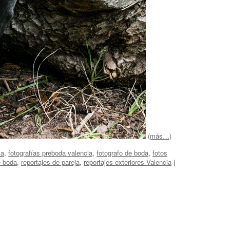
(más…)
ia
,
fotografías preboda valencia
,
fotografo de boda
,
fotos
e boda
,
reportajes de pareja
,
reportajes exteriores Valencia
|