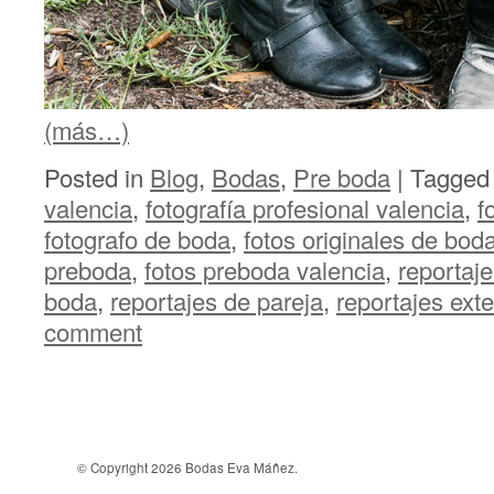
(más…)
Posted in
Blog
,
Bodas
,
Pre boda
|
Tagge
valencia
,
fotografía profesional valencia
,
f
fotografo de boda
,
fotos originales de bod
preboda
,
fotos preboda valencia
,
reportaj
boda
,
reportajes de pareja
,
reportajes exte
comment
© Copyright 2026 Bodas Eva Máñez.