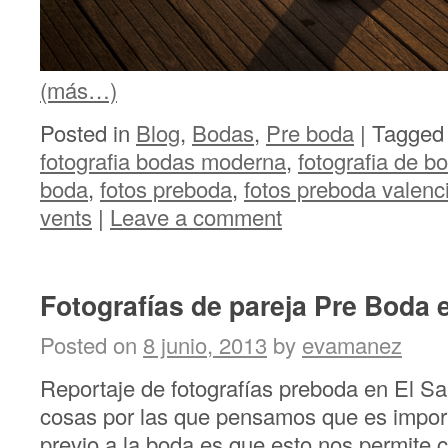
(más…)
Posted in
Blog
,
Bodas
,
Pre boda
|
Tagge
fotografia bodas moderna
,
fotografia de b
boda
,
fotos preboda
,
fotos preboda valenc
vents
|
Leave a comment
Fotografías de pareja Pre Boda e
Posted on
8 junio, 2013
by
evamanez
Reportaje de fotografías preboda en El Sal
cosas por las que pensamos que es import
previo a la boda es que esto nos permite 