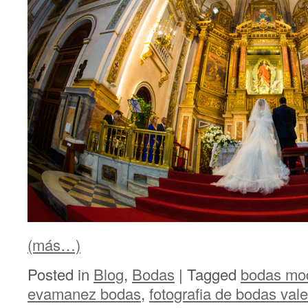
(más…)
Posted in
Blog
,
Bodas
|
Tagged
bodas mo
evamanez bodas
,
fotografia de bodas val