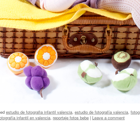
ged
estudio de fotografia infantil valencia
,
estudio de fotografía valencia
,
fotog
otografía infantil en valencia
,
reportaje fotos bebe
|
Leave a comment